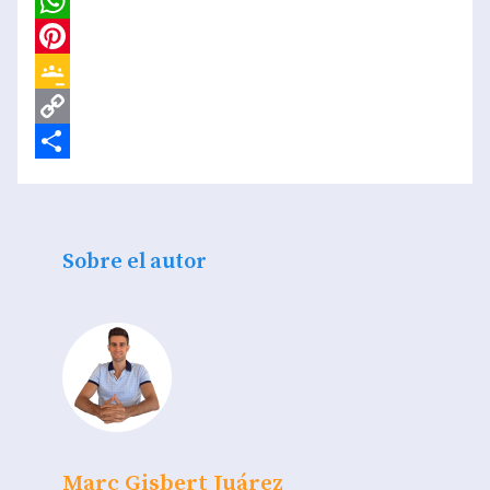
Email
WhatsApp
Pinterest
Google
Classroom
Copy
Link
Compartir
Sobre el autor
Marc Gisbert Juárez